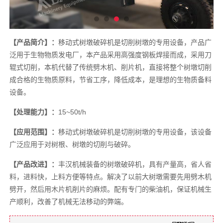
【产品简介】：
移动式树墩破碎机是切削树墩的专用设备，产品广
泛用于生物物质发电厂，本产品采用高强度钢板焊接而成，采用刀
辊式切削，本机代替了传统劈木机、削片机，直接将整个树墩切削
成合格的生物质原料，节省工序，降低成本，是理想的生物质备料
设备。
【处理能力】：
15~50t/h
【应用范围】：
移动式树墩破碎机是切削树墩的专用设备，该设备
广泛应用于对树根、树墩的切削与破碎。
【产品改进】：
丰汉机械装备的树墩破碎机，具有产量高，省人省
料，进料快，上料方便等特点。解决了以前大树墩需要先用劈木机
劈开，然后用木片机削片的麻烦。配有专门的柴油机，保证机械生
产顺利，改善了机械无法移动的弊端。