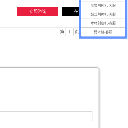
盘式削片机-客服
立即咨询
在线留言
鼓式削片机-客服
木材剥皮机-客服
第
页
确定
劈木机-客服