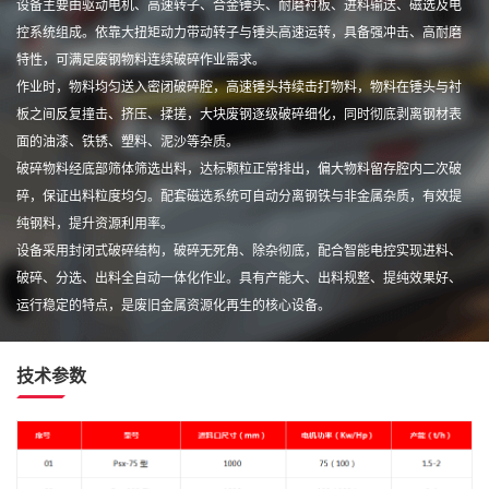
设备主要由驱动电机、高速转子、合金锤头、耐磨衬板、进料输送、磁选及电
控系统组成。依靠大扭矩动力带动转子与锤头高速运转，具备强冲击、高耐磨
特性，可满足废钢物料连续破碎作业需求。
作业时，物料均匀送入密闭破碎腔，高速锤头持续击打物料，物料在锤头与衬
板之间反复撞击、挤压、揉搓，大块废钢逐级破碎细化，同时彻底剥离钢材表
面的油漆、铁锈、塑料、泥沙等杂质。
破碎物料经底部筛体筛选出料，达标颗粒正常排出，偏大物料留存腔内二次破
碎，保证出料粒度均匀。配套磁选系统可自动分离钢铁与非金属杂质，有效提
纯钢料，提升资源利用率。
设备采用封闭式破碎结构，破碎无死角、除杂彻底，配合智能电控实现进料、
破碎、分选、出料全自动一体化作业。具有产能大、出料规整、提纯效果好、
运行稳定的特点，是废旧金属资源化再生的核心设备。
技术参数