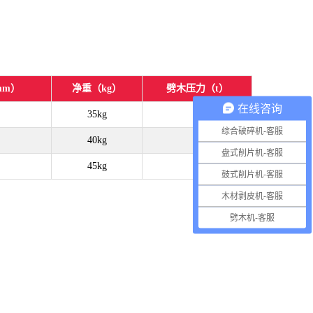
mm）
净重（kg）
劈木压力（t）
在线咨询
35kg
4t
综合破碎机-客服
40kg
6t
盘式削片机-客服
45kg
8t
鼓式削片机-客服
木材剥皮机-客服
劈木机-客服