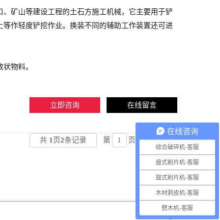
口、矿山等建设工程的土石方施工机械，它主要用于铲
土等作轻度铲挖作业。换装不同的辅助工作装置还可进
散状物料。
立即咨询
在线留言
在线咨询
共
1
页
2
条记录
第
页
确定
综合破碎机-客服
盘式削片机-客服
鼓式削片机-客服
木材剥皮机-客服
劈木机-客服